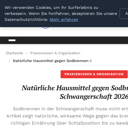
Venbrux
Wir verwenden Cookies, um Ihr Surferlebnis zu
verbessern. Wenn Sie fortfahren, akzeptieren Sie unsere
A
Datenschutzrichtlinie.
Mehr erfahren
venbrux
Ihr vertrauenswürdiger Informationspartner
Startseite
Praxiswissen & Organisation
Natürliche Hausmittel gegen Sodbrennen in der Schwangersch
PRAXISWISSEN & ORGANISATION
Natürliche Hausmittel gegen Sodb
Schwangerschaft 202
Sodbrennen in der Schwangerschaft muss nicht ert
Artikel zeigt natürliche, wirksame Wege gegen das br
richtigen Ernährung über Schlafposition bis zu bewä