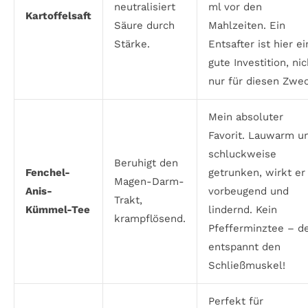
neutralisiert
ml vor den
Kartoffelsaft
Säure durch
Mahlzeiten. Ein
Stärke.
Entsafter ist hier e
gute Investition, nic
nur für diesen Zwec
Mein absoluter
Favorit. Lauwarm u
schluckweise
Beruhigt den
Fenchel-
getrunken, wirkt er
Magen-Darm-
Anis-
vorbeugend und
Trakt,
Kümmel-Tee
lindernd. Kein
krampflösend.
Pfefferminztee – d
entspannt den
Schließmuskel!
Perfekt für