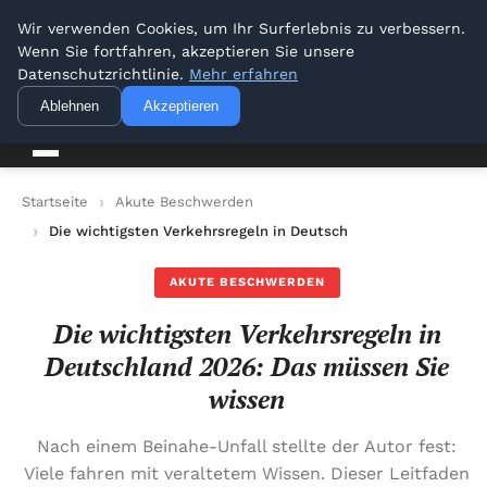
Venbrux
Wir verwenden Cookies, um Ihr Surferlebnis zu verbessern.
Wenn Sie fortfahren, akzeptieren Sie unsere
Datenschutzrichtlinie.
Mehr erfahren
venbrux
Ihr vertrauenswürdiger Informationspartner
Ablehnen
Akzeptieren
Startseite
Akute Beschwerden
Die wichtigsten Verkehrsregeln in Deutschland 2026: Das müs
AKUTE BESCHWERDEN
Die wichtigsten Verkehrsregeln in
Deutschland 2026: Das müssen Sie
wissen
Nach einem Beinahe-Unfall stellte der Autor fest:
Viele fahren mit veraltetem Wissen. Dieser Leitfaden