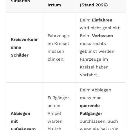
Situation
Irrtum
(Stand 2026)
Beim
Einfahren
wird nicht geblinkt.
Fahrzeuge
Beim
Verlassen
Kreisverkehr
im Kreisel
muss rechts
ohne
müssen
geblinkt werden.
Schilder
blinken.
Fahrzeuge im
Kreisel haben
Vorfahrt.
Beim Abbiegen
Fußgänger
muss man
an der
querende
Abbiegen
Ampel
Fußgänger
mit
warten,
durchlassen, auch
Fußgängern
bis ich
wenn sie bei Grün